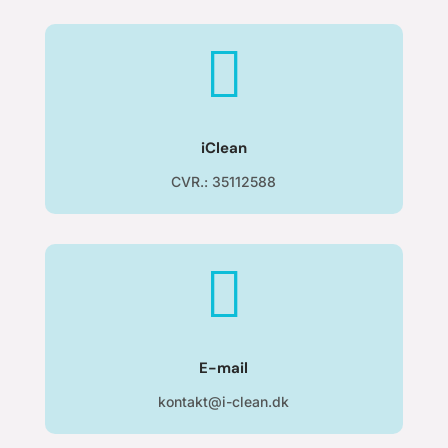

iClean
CVR.: 35112588

E-mail
kontakt@i-clean.dk