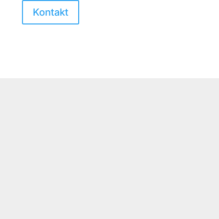
Kontakt
Service
Rengøring af Hårde
Hvidevarer – Effektiv
Rengøring for Dit Køkken