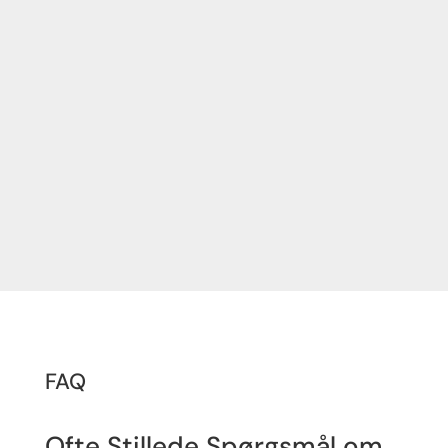
Fjerner madrester og opbygget
snavs, der kan påvirke apparaternes
funktion.
Forlænger levetiden og forbedrer
apparaternes ydeevne.
FAQ
Ofte Stillede Spørgsmål om